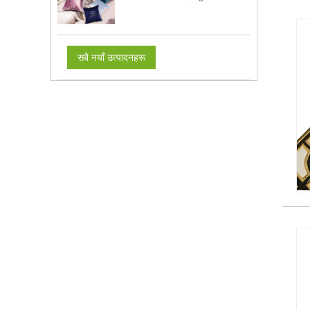
सबै नयाँ उत्पादनहरू