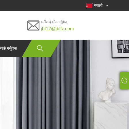
नेपाली
हामीलाई इमेल गर्नुहोस्
jbl12@jblfz.com
पर्क गर्नुहोस