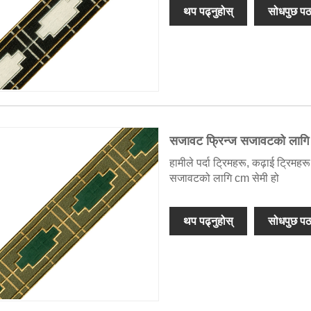
थप पढ्नुहोस्
सोधपुछ पठ
सजावट फ्रिन्ज सजावटको लागि ट
हामीले पर्दा ट्रिमहरू, कढ़ाई ट्रिम
सजावटको लागि cm सेमी हो
थप पढ्नुहोस्
सोधपुछ पठ