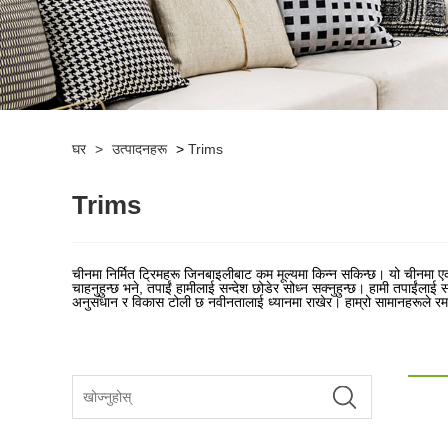
घर
>
उत्पादनहरू
>
Trims
Trims
चीनमा निर्मित ट्रिमहरू जिनबाइलीबाट कम मूल्यमा किन्न सकिन्छ। यो चीनमा एक
चाहनुहुन्छ भने, तपाईं हामीलाई सन्देश छोडेर सोध्न सक्नुहुन्छ। हामी तपाईंला
अनुसंधान र विकास टोली छ नवीनतालाई ध्यानमा राखेर। हाम्रो सामानहरूले रम