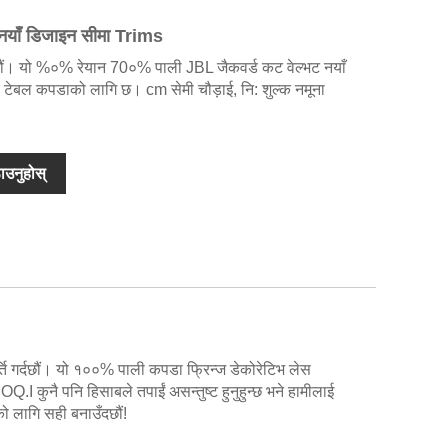
ाँ डिजाइन सीमा Trims
ि गर्दछौं। यो %०% रेयान 70०% पाली JBL जैकवर्ड कट वेल्भट नयाँ
ा र टेबल कपडाको लागि छ। cm सेमी चौड़ाई, नि: शुल्क नमूना
ाउनुहोस्
ूर्ति गर्दछौं। यो १००% पाली कपडा फ्रिन्ज डेकोरेटिभ लेस
Q.I कुनै पनि हिसाबले तपाईं असन्तुष्ट हुनुहुन्छ भने हामीलाई
को लागि सही बनाउँदछौं!