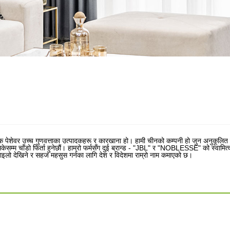
 पेशेवर उच्च गुणवत्ताका उत्पादकहरू र कारखाना हो। हामी चीनको कम्पनी हो जुन अनुकूलित उत
ई सकेसम्म चाँडो फिर्ता हुनेछौं। हाम्रो फर्मसँग दुई ब्रान्ड - "JBL" र "NOBLESSE" को स्वा
ाइलो देखिने र सहज महसुस गर्नका लागि देश र विदेशमा राम्रो नाम कमाएको छ।