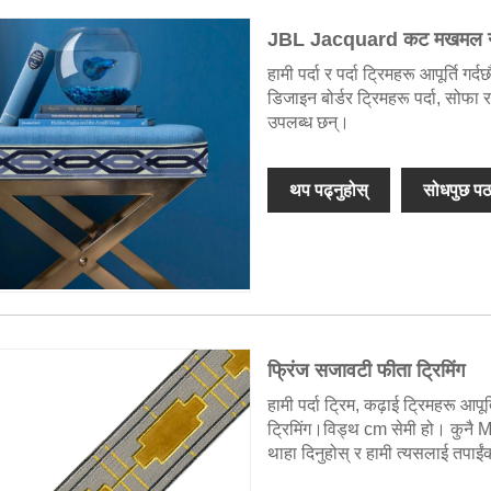
JBL Jacquard कट मखमल नय
हामी पर्दा र पर्दा ट्रिमहरू आपूर्त
डिजाइन बोर्डर ट्रिमहरू पर्दा, सोफ
उपलब्ध छन्।
थप पढ्नुहोस्
सोधपुछ पठ
फ्रिंज सजावटी फीता ट्रिमिंग
हामी पर्दा ट्रिम, कढ़ाई ट्रिमहरू आप
ट्रिमिंग।विड्थ cm सेमी हो। कुनै MO
थाहा दिनुहोस् र हामी त्यसलाई तपाईं