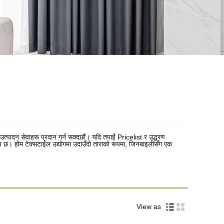
्पादन सेवाहरू प्रदान गर्न सक्दछौं। यदि तपाईं Pricelist र उद्धरण
मित्व छ। होम टेक्सटाईल उद्योगमा उदाउँदो ताराको रूपमा, जिनबाइलीसँग एक
View as